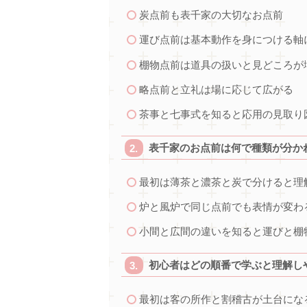
炭点前も表千家の大切なお点前
運び点前は基本動作を身につける軸
棚物点前は道具の扱いと見どころが
略点前と立礼は場に応じて広がる
茶事と七事式を知ると応用の見取り
表千家のお点前は何で種類が分か
最初は薄茶と濃茶と炭で分けると理
炉と風炉で同じ点前でも表情が変わ
小間と広間の違いを知ると運びと棚
初心者はどの順番で学ぶと理解し
最初は客の所作と割稽古が土台にな