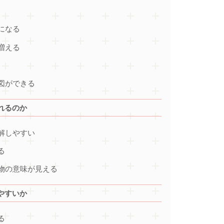
になる
増える
図ができる
れるのか
解しやすい
る
物の意味が見える
やすいか
る