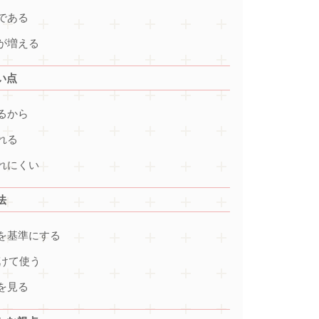
である
が増える
い点
るから
れる
れにくい
法
を基準にする
分けて使う
を見る