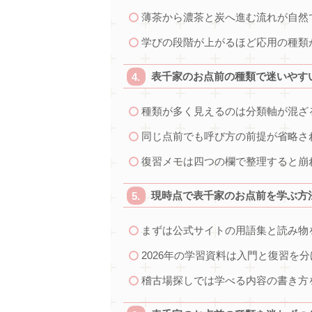
薄茶から濃茶と炭へ進む流れが自然
学びの段階が上がるほど応用の種類
表千家のお点前の種類で迷いやす
種類が多く見えるのは分類軸が混ざ
同じ点前でも呼び方の前提が省略さ
復習メモは四つの欄で整理すると崩
現時点で表千家のお点前を学ぶ方
まずは公式サイトの用語集と読み物
2026年の学習資料は入門と復習を
稽古場探しでは学べる内容の書き方