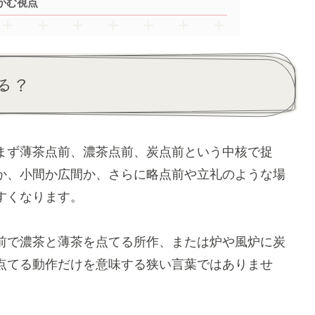
かむ視点
る？
まず薄茶点前、濃茶点前、炭点前という中核で捉
か、小間か広間か、さらに略点前や立礼のような場
すくなります。
前で濃茶と薄茶を点てる所作、または炉や風炉に炭
点てる動作だけを意味する狭い言葉ではありませ