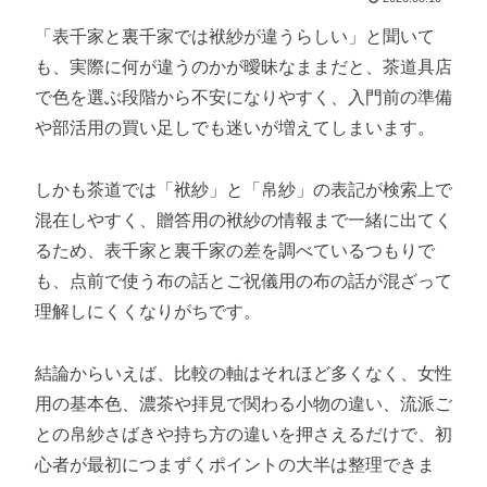
「表千家と裏千家では袱紗が違うらしい」と聞いて
も、実際に何が違うのかが曖昧なままだと、茶道具店
で色を選ぶ段階から不安になりやすく、入門前の準備
や部活用の買い足しでも迷いが増えてしまいます。
しかも茶道では「袱紗」と「帛紗」の表記が検索上で
混在しやすく、贈答用の袱紗の情報まで一緒に出てく
るため、表千家と裏千家の差を調べているつもりで
も、点前で使う布の話とご祝儀用の布の話が混ざって
理解しにくくなりがちです。
結論からいえば、比較の軸はそれほど多くなく、女性
用の基本色、濃茶や拝見で関わる小物の違い、流派ご
との帛紗さばきや持ち方の違いを押さえるだけで、初
心者が最初につまずくポイントの大半は整理できま