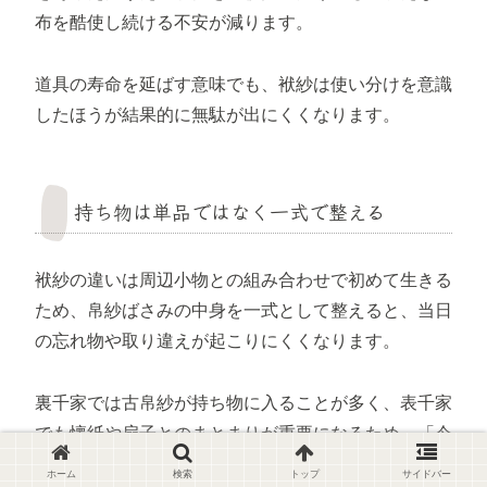
布を酷使し続ける不安が減ります。
道具の寿命を延ばす意味でも、袱紗は使い分けを意識
したほうが結果的に無駄が出にくくなります。
持ち物は単品ではなく一式で整える
袱紗の違いは周辺小物との組み合わせで初めて生きる
ため、帛紗ばさみの中身を一式として整えると、当日
の忘れ物や取り違えが起こりにくくなります。
裏千家では古帛紗が持ち物に入ることが多く、表千家
でも懐紙や扇子とのまとまりが重要になるため、「今
日は袱紗だけ持てばよい」という発想より、「一式を
ホーム
検索
トップ
サイドバー