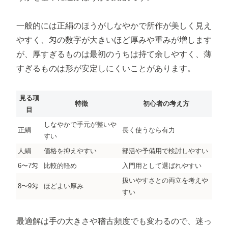
一般的には正絹のほうがしなやかで所作が美しく見え
やすく、匁の数字が大きいほど厚みや重みが増します
が、厚すぎるものは最初のうちは持て余しやすく、薄
すぎるものは形が安定しにくいことがあります。
見る項
特徴
初心者の考え方
目
しなやかで手元が整いや
正絹
長く使うなら有力
すい
人絹
価格を抑えやすい
部活や予備用で検討しやすい
6〜7匁
比較的軽め
入門用として選ばれやすい
扱いやすさとの両立を考えや
8〜9匁
ほどよい厚み
すい
最適解は手の大きさや稽古頻度でも変わるので、迷っ