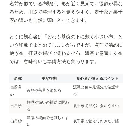
名前が似ている布類は、形が近く見えても役割が異な
るため、用途で整理すると覚えやすく、表千家と裏千
家の違いも自然に頭に入ってきます。
とくに初心者は「どれも茶碗の下に敷く小さい布」と
いう印象でまとめてしまいがちですが、点前で清めに
使う布、拝見や運びで関わる小布、濃茶で意識する布
では、意味合いも準備方法も変わります。
名称
主な役割
初心者が覚えるポイント
点前帛
流派と色を最優先で確認す
茶杓や茶器を清める
紗
る
拝見や扱いの補助に関わ
古帛紗
裏千家で早く出会いやすい
る
濃茶の場面で意識しやす
出帛紗
表千家で覚えておきたい語
い