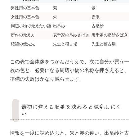
男性用の基本色
紫
紫
女性用の基本色
朱
赤系
周辺小物で覚えたい語
出帛紗
古帛紗
所作の覚え方
表千家の帛紗さばき
裏千家の帛紗さばき
確認の優先先
先生と稽古場
先生と稽古場
この表で全体像をつかんだうえで、次に自分が買う一
枚の色と、必要になる周辺小物の名称を押さえると、
準備の失敗はかなり減らせます。
最初に覚える順番を決めると混乱しにく
い
情報を一度に詰め込むと、朱と赤の違い、出帛紗と古