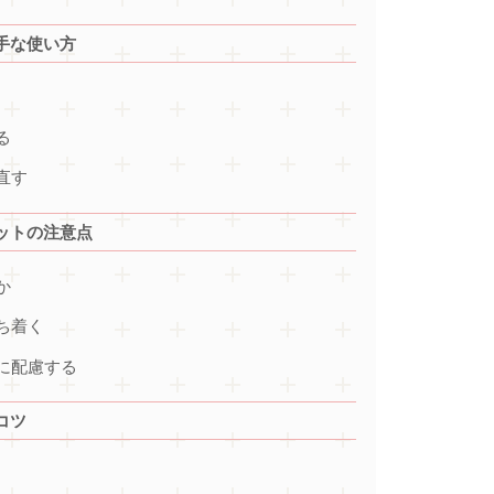
手な使い方
る
直す
ットの注意点
か
ち着く
に配慮する
コツ