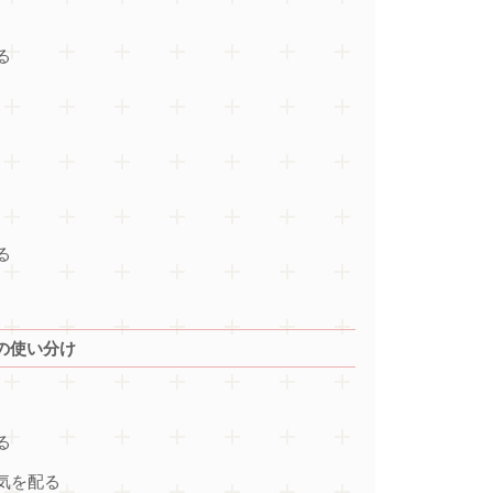
る
る
の使い分け
る
気を配る