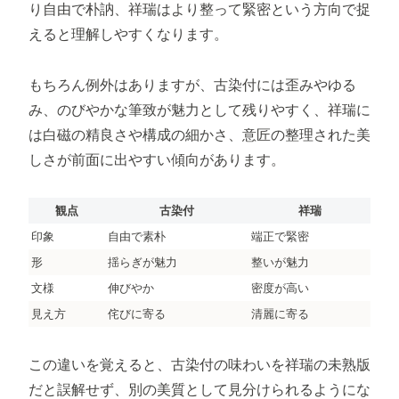
り自由で朴訥、祥瑞はより整って緊密という方向で捉
えると理解しやすくなります。
もちろん例外はありますが、古染付には歪みやゆる
み、のびやかな筆致が魅力として残りやすく、祥瑞に
は白磁の精良さや構成の細かさ、意匠の整理された美
しさが前面に出やすい傾向があります。
観点
古染付
祥瑞
印象
自由で素朴
端正で緊密
形
揺らぎが魅力
整いが魅力
文様
伸びやか
密度が高い
見え方
侘びに寄る
清麗に寄る
この違いを覚えると、古染付の味わいを祥瑞の未熟版
だと誤解せず、別の美質として見分けられるようにな