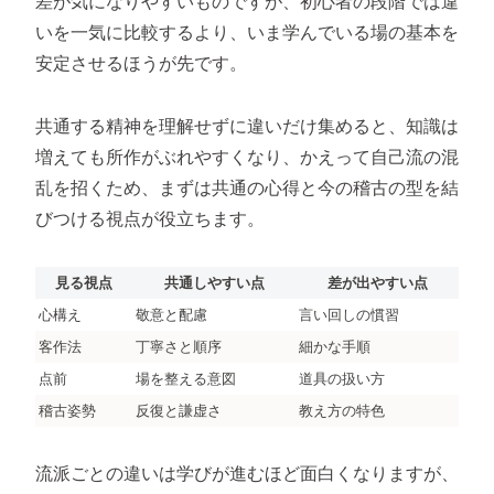
差が気になりやすいものですが、初心者の段階では違
いを一気に比較するより、いま学んでいる場の基本を
安定させるほうが先です。
共通する精神を理解せずに違いだけ集めると、知識は
増えても所作がぶれやすくなり、かえって自己流の混
乱を招くため、まずは共通の心得と今の稽古の型を結
びつける視点が役立ちます。
見る視点
共通しやすい点
差が出やすい点
心構え
敬意と配慮
言い回しの慣習
客作法
丁寧さと順序
細かな手順
点前
場を整える意図
道具の扱い方
稽古姿勢
反復と謙虚さ
教え方の特色
流派ごとの違いは学びが進むほど面白くなりますが、