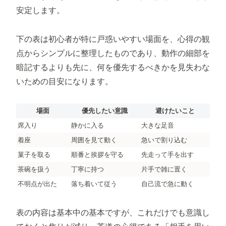
安定します。
下の表は初心者が特に戸惑いやすい場面を、心得の観
点からシンプルに整理したものであり、動作の細部を
暗記するよりも先に、何を優先するべきかを見失わな
いための目安になります。
場面
優先したい意識
避けたいこと
席入り
静かに入る
大きな足音
着座
周囲を見て動く
急いで割り込む
菓子を取る
順番と挨拶を守る
先走って手を出す
茶碗を扱う
丁寧に持つ
片手で雑に置く
不明点が出た
落ち着いて従う
自己流で急に動く
表の内容は基本中の基本ですが、これだけでも意識し